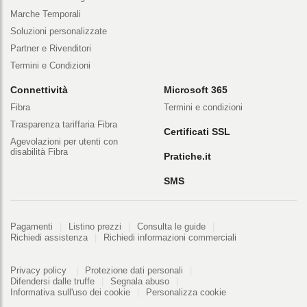
Marche Temporali
Soluzioni personalizzate
Partner e Rivenditori
Termini e Condizioni
Connettività
Microsoft 365
Fibra
Termini e condizioni
Trasparenza tariffaria Fibra
Certificati SSL
Agevolazioni per utenti con
disabilità Fibra
Pratiche.it
SMS
Pagamenti
Pagamenti
Listino prezzi
Consulta le guide
Richiedi assistenza
Richiedi informazioni commerciali
PDF 328 kB
Informazioni
Privacy policy
Protezione dati personali
Difendersi dalle truffe
Segnala abuso
Informativa sull'uso dei cookie
Personalizza cookie